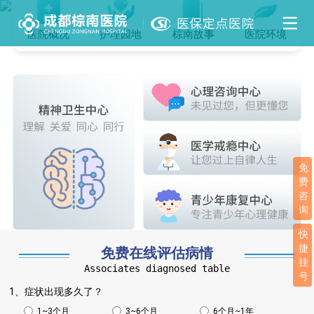
医院概况
护理园地
棕南故事
医院环境
免
费
咨
询
快
捷
免费在线评估病情
挂
Associates diagnosed table
号
1、症状出现多久了？
1~3个月
3~6个月
6个月~1年